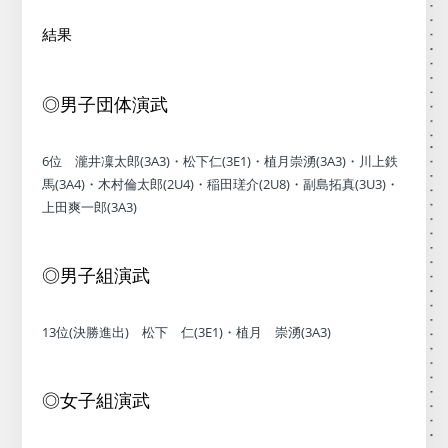
結果
◎男子団体演武
6位 瀧井凜太郎(3A3)・松下仁(3E1)・植月崇湧(3A3)・川上鉄
馬(3A4)・木村倫太郎(2U4)・稲田瑳介(2U8)・副島拓真(3U3)・
上田爽一郎(3A3)
◎男子組演武
13位(決勝進出) 松下 仁(3E1)・植月 崇湧(3A3)
◎女子組演武