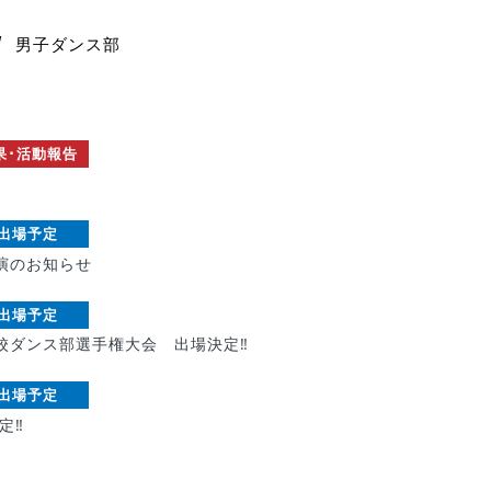
N
男子ダンス部
果･活動報告
出場予定
演のお知らせ
出場予定
学校ダンス部選手権大会 出場決定‼︎
出場予定
‼︎