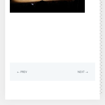
← PREV
NEXT →