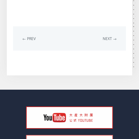
← PREV
NEXT →