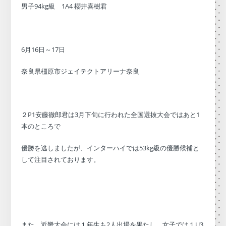
男子94kg級 1A4 櫻井喜樹君
6月16日～17日
奈良県橿原市ジェイテクトアリーナ奈良
２P1安藤徹郎君は3月下旬に行われた全国選抜大会ではあと1
本のところで
優勝を逃しましたが、インターハイでは53kg級の優勝候補と
して注目されております。
また、近畿大会には１年生も2人出場を果たし、女子では１U3