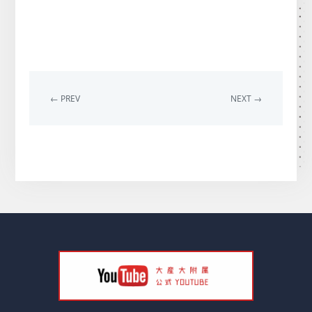
← PREV
NEXT →