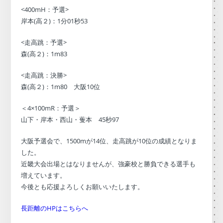
<400mH：予選>
岸本(高２)：1分01秒53
<走高跳：予選>
森(高２)：1m83
<走高跳：決勝>
森(高２)：1m80 大阪10位
＜4×100mR：予選＞
山下・岸本・西山・蒦本 45秒97
大阪予選会で、1500mが14位、走高跳が10位の成績となりま
した。
近畿大会出場とはなりませんが、強豪校と勝負できる選手も
増えています。
今後とも応援よろしくお願いいたします。
長距離のHPはこちらへ