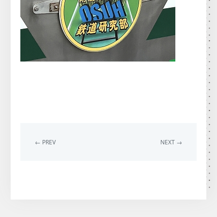
← PREV
NEXT →