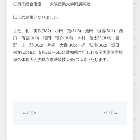
〇男子総合優勝 大阪産業大学附属高校
以上の結果となりました。
また、籾 美吹(3A2)・小田 翔(1U8)・池田 恒吉(3U1)・西
口 侑吾(3U3)・稲田 瑳介(3U5)・木村 倫太郎(3U6)・勝
野 圭一郎(3G2)・片桐 大貴(3U5)・梶 弘樹(3G2)・堀田
彬文(2U1)は、8月2日～5日に愛知県で行われる全国高等学校
総合体育大会少林寺拳法競技大会に出場いたします。
← PREV
NEXT →