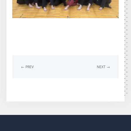
← PREV
NEXT →