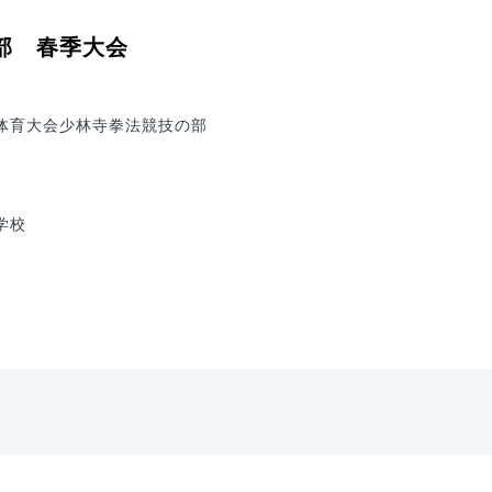
部 春季大会
体育大会少林寺拳法競技の部
学校