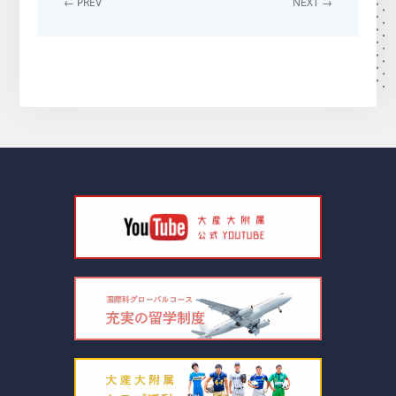
← PREV
NEXT →