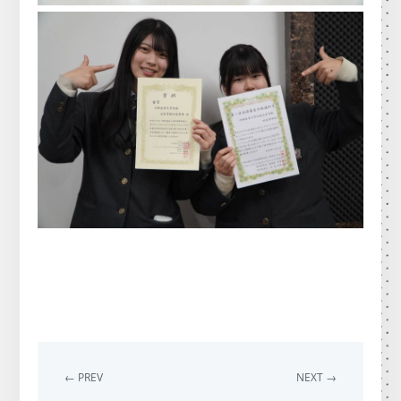
← PREV
NEXT →