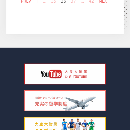
PREV
1
…
35
36
37
…
42
NEXT