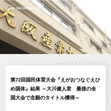
CLUB INFORMATION
第72回国民体育大会『えがおつなぐえひ
め国体』結果 ～大川健人君 最後の全
国大会で念願のタイトル獲得～