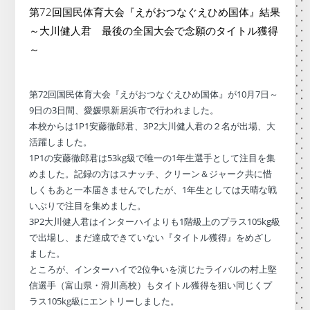
第72回国民体育大会『えがおつなぐえひめ国体』結果
～大川健人君 最後の全国大会で念願のタイトル獲得
～
第72回国民体育大会『えがおつなぐえひめ国体』が10月7日～
9日の3日間、愛媛県新居浜市で行われました。
本校からは1P1安藤徹郎君、3P2大川健人君の２名が出場、大
活躍しました。
1P1の安藤徹郎君は53kg級で唯一の1年生選手として注目を集
めました。記録の方はスナッチ、クリーン＆ジャーク共に惜
しくもあと一本届きませんでしたが、1年生としては天晴な戦
いぶりで注目を集めました。
3P2大川健人君はインターハイよりも1階級上のプラス105kg級
で出場し、まだ達成できていない『タイトル獲得』をめざし
ました。
ところが、インターハイで2位争いを演じたライバルの村上堅
信選手（富山県・滑川高校）もタイトル獲得を狙い同じくプ
ラス105kg級にエントリーしました。