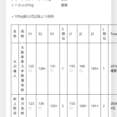
トータル291kg 優勝
＋105kg級公式記録より抜粋
S
J
名
高
順
順
S1
S2
S3
J1
J2
J3
Tota
前
校
位
位
大
阪
産
大
業
川
大
125
131
155
160
291
128×
1
165×
1
〇
〇
〇
〇
優勝
健
学
人
附
属
高
校
村
滑
上
川
123
130
153
28
132×
2
160×
161×
2
〇
〇
〇
2位
堅
高
信
校