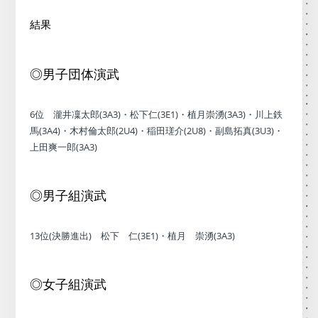
結果
◎男子団体演武
6位 瀧井凜太郎(3A3)・松下仁(3E1)・植月崇湧(3A3)・川上鉄
馬(3A4)・木村倫太郎(2U4)・稲田瑳介(2U8)・副島拓真(3U3)・
上田爽一郎(3A3)
◎男子組演武
13位(決勝進出) 松下 仁(3E1)・植月 崇湧(3A3)
◎女子組演武