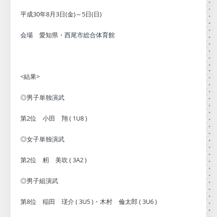
平成30年8月3日(金)～5日(日)
会場 愛知県・西尾市総合体育館
<結果>
◎男子単独演武
第2位 小田 翔 ( 1U8 )
◎女子単独演武
第2位 籾 美吹 ( 3A2 )
◎男子組演武
第8位 稲田 瑳介 ( 3U5 )・木村 倫太郎 ( 3U6 )