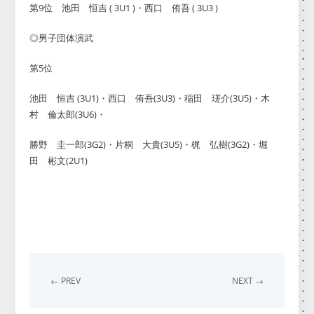
第9位 池田 恒吉 ( 3U1 )・西口 侑吾 ( 3U3 )
◎男子団体演武
第5位
池田 恒吉 (3U1)・西口 侑吾(3U3)・稲田 瑳介(3U5)・木
村 倫太郎(3U6)・
勝野 圭一郎(3G2)・片桐 大貴(3U5)・梶 弘樹(3G2)・堀
田 彬文(2U1)
← PREV
NEXT →