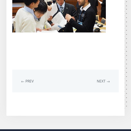
← PREV
NEXT →