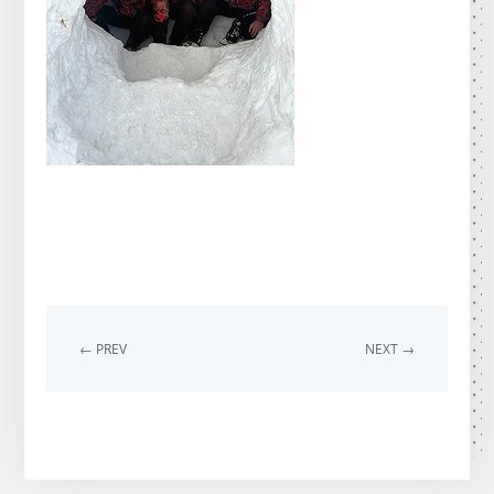
← PREV
NEXT →