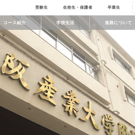
受験生
在校生・保護者
卒業生
コース紹介
学校生活
進路について