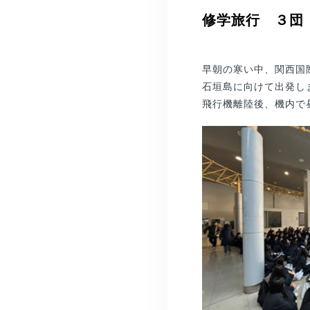
修学旅行 ３団
早朝の寒い中、関西国
石垣島に向けて出発し
飛行機離陸後、機内で