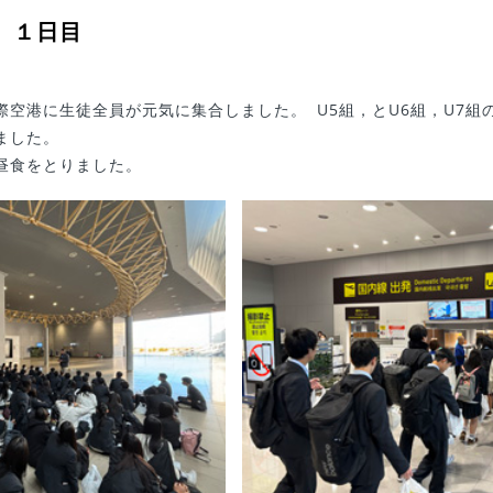
 １日目
際空港に生徒全員が元気に集合しました。 U5組，とU6組，U7組
ました。
昼食をとりました。